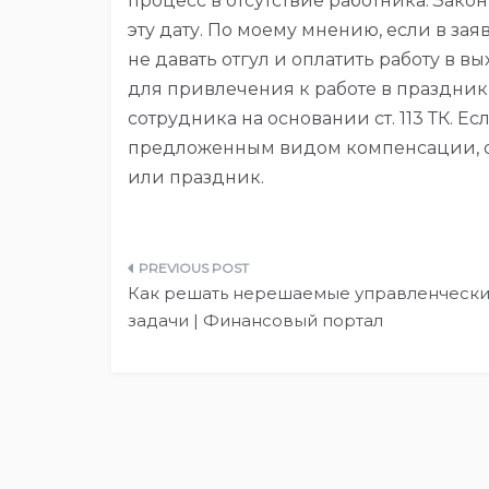
процесс в отсутствие работника. Зако
эту дату. По моему мнению, если в за
не давать отгул и оплатить работу в в
для привлечения к работе в праздни
сотрудника на основании ст. 113 ТК. Е
предложенным видом компенсации, он
или праздник.
Навигация
Как решать нерешаемые управленческ
по
задачи | Финансовый портал
записям