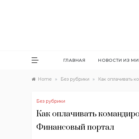
Skip
to
content
ГЛАВНАЯ
НОВОСТИ ИЗ М
»
»
Home
Без рубрики
Как оплачивать к
Без рубрики
Как оплачивать командиров
Финансовый портал