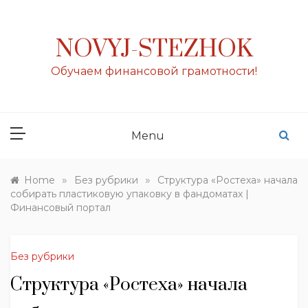
Skip
to
content
NOVYJ-STEZHOK
Обучаем финансовой грамотности!
Menu
»
»
Home
Без рубрики
Структура «Ростеха» начала
собирать пластиковую упаковку в фандоматах |
Финансовый портал
Без рубрики
Структура «Ростеха» начала